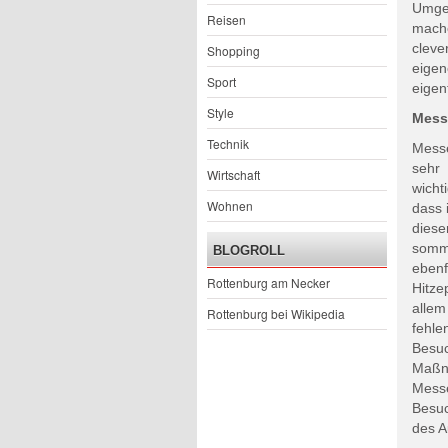
Umgeb
Reisen
mach
cleve
Shopping
eigen
Sport
eigen
Style
Mess
Technik
Messe
sehr 
Wirtschaft
wicht
Wohnen
dass 
dies
somm
BLOGROLL
eben
Rottenburg am Necker
Hitze
allem
Rottenburg bei Wikipedia
fehl
Besu
Maßn
Messe
Besuc
des A