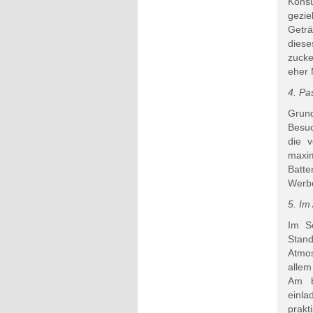
Konsu
gezi
Geträ
diese
zuck
eher 
4. Pa
Grund
Besuc
die 
maxim
Batte
Werbe
5. Im
Im S
Stan
Atmos
allem
Am b
einla
prakt