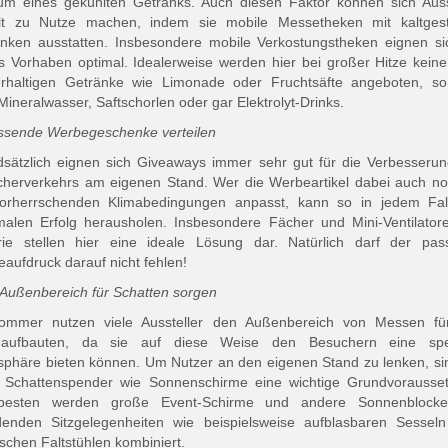
m eines gekühlten Getränks. Auch diesen Faktor können sich Auss
elt zu Nutze machen, indem sie mobile Messetheken mit kaltgeste
nken ausstatten. Insbesondere mobile Verkostungstheken eignen si
s Vorhaben optimal. Idealerweise werden hier bei großer Hitze keine
erhaltigen Getränke wie Limonade oder Fruchtsäfte angeboten, so
Mineralwasser, Saftschorlen oder gar Elektrolyt-Drinks.
ssende Werbegeschenke verteilen
sätzlich eignen sich Giveaways immer sehr gut für die Verbesseru
herverkehrs am eigenen Stand. Wer die Werbeartikel dabei auch n
vorherrschenden Klimabedingungen anpasst, kann so in jedem Fal
alen Erfolg herausholen. Insbesondere Fächer und Mini-Ventilator
rie stellen hier eine ideale Lösung dar. Natürlich darf der pa
aufdruck darauf nicht fehlen!
 Außenbereich für Schatten sorgen
ommer nutzen viele Aussteller den Außenbereich von Messen für
daufbauten, da sie auf diese Weise den Besuchern eine spez
phäre bieten können. Um Nutzer an den eigenen Stand zu lenken, si
 Schattenspender wie Sonnenschirme eine wichtige Grundvorausse
esten werden große Event-Schirme und andere Sonnenblocke
denden Sitzgelegenheiten wie beispielsweise aufblasbaren Sessel
ischen Faltstühlen kombiniert.