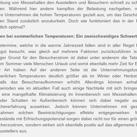
ung von Messehallen den Ausstellern und Besuchern schnell zu sc
en. Während hier andere kampflos der Belastung nachgeben, n
re Unternehmen die hohen Temperaturen gezielt aus, um das Gesch
en Stand zusätzlich anzukurbeln. Doch wie funktioniert das in der 
tlich optimal?
en bei sommerlichen Temperaturen: Ein zweischneidiges Schwert
termine, welche in die warme Jahreszeit fallen sind in aller Regel 
gut besucht, was gleich auf mehrere Faktoren zurückzuführen is
iger Grund für den Besucherstrom ist dabei unter anderem die Tat
im Sommer viele Menschen Urlaub und somit ebenfalls mehr Zeit für 
er Art haben. Auf der anderen Seite ist die Unternehmungslus
erlichen Temperaturen deutlich größer als im Winter oder Herbst
falls das Besucheraufkommen erhöht. Allerdings können anhal
perioden wie im aktuellen Fall auch einige Nachteile mit sich bringe
 eine mangelhafte Klimatisierung im Innenbereich von Messehalle
ender Schatten im Außenbereich können sich dabei negativ au
chererfahrung auswirken. Jedoch können Unternehmen mit gezi
ahmen solchen Beeinträchtigungen effektiv entgegenwirken. M
stände mit Erfrischungspotenzial sorgen dabei nicht nur für einen gr
herzustrom, sondern wirken sich ebenfalls positiv auf das allgemeine
usstellers aus.