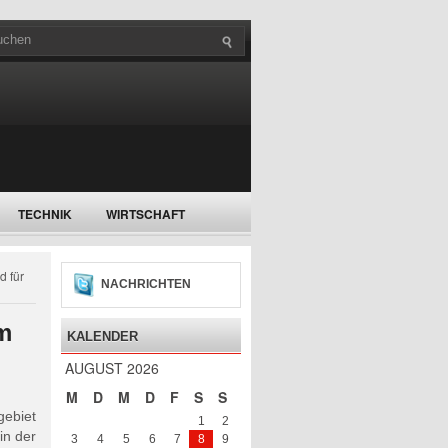
TECHNIK
WIRTSCHAFT
 für
NACHRICHTEN
m
KALENDER
AUGUST 2026
M
D
M
D
F
S
S
ebiet
1
2
in der
3
4
5
6
7
8
9