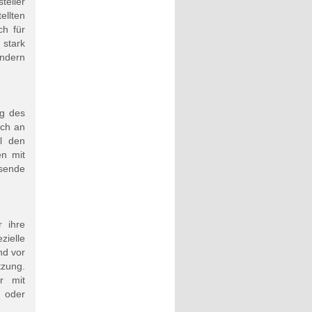
teller
llten
ch für
 stark
ndern
ng des
och an
l den
en mit
ssende
 ihre
ielle
nd vor
tzung.
r mit
n oder