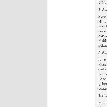
5 Tip
1. Zu
Zwar
klima
bei s
zuver
eige
Mobi
gekau
2. Fü
Auch
Messe
einfa
Spüre
Brise
gelen
sogar
3. Kü
Kaum 