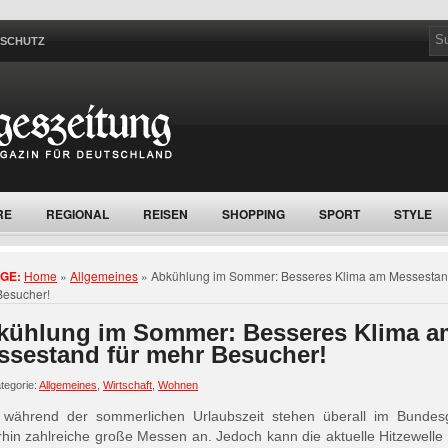
NSCHUTZ
RE
REGIONAL
REISEN
SHOPPING
SPORT
STYLE
GE:
Home
»
Allgemeines
»
Abkühlung im Sommer: Besseres Klima am Messestand
Besucher!
kühlung im Sommer: Besseres Klima a
ssestand für mehr Besucher!
tegorie:
Allgemeines
,
Wirtschaft
,
Wohnen
 während der sommerlichen Urlaubszeit stehen überall im Bundesg
rhin zahlreiche große Messen an. Jedoch kann die aktuelle Hitzewelle 