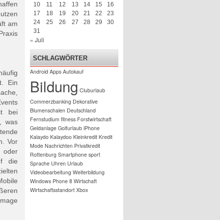
haffen
10
11
12
13
14
15
16
utzen
17
18
19
20
21
22
23
24
25
26
27
28
29
30
äft am
31
Praxis
« Juli
SCHLAGWÖRTER
Android
Apps
Autokauf
häufig
Bildung
t. Ein
Cluburlaub
sache,
Commerzbanking
Dekorative
Events
Blumenschalen
Deutschland
t bei
Fernstudium
fitness
Forstwirtschaft
, was
Geldanlage
Golfurlaub
iPhone
tende
Kalaydo
Kalaydoo
Kleinkredit
Kredit
n. Vor
Mode
Nachrichten
Privatkredit
n oder
Rottenburg
Smartphone
sport
f die
Sprache
Uhren
Urlaub
elten
Videobearbeitung
Weiterbildung
obile
Windows Phone 8
Wirtschaft
Wirtschaftsstandort
Xbox
ößeren
 Image