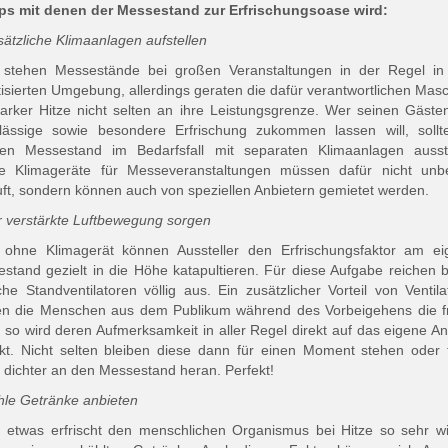
ps mit denen der Messestand zur Erfrischungsoase wird:
sätzliche Klimaanlagen aufstellen
 stehen Messestände bei großen Veranstaltungen in der Regel in 
tisierten Umgebung, allerdings geraten die dafür verantwortlichen Mas
tarker Hitze nicht selten an ihre Leistungsgrenze. Wer seinen Gäste
lässige sowie besondere Erfrischung zukommen lassen will, soll
nen Messestand im Bedarfsfall mit separaten Klimaanlagen aussta
le Klimageräte für Messeveranstaltungen müssen dafür nicht unbe
ft, sondern können auch von speziellen Anbietern gemietet werden.
r verstärkte Luftbewegung sorgen
 ohne Klimagerät können Aussteller den Erfrischungsfaktor am ei
stand gezielt in die Höhe katapultieren. Für diese Aufgabe reichen b
che Standventilatoren völlig aus. Ein zusätzlicher Vorteil von Ventila
n die Menschen aus dem Publikum während des Vorbeigehens die f
, so wird deren Aufmerksamkeit in aller Regel direkt auf das eigene A
kt. Nicht selten bleiben diese dann für einen Moment stehen oder 
 dichter an den Messestand heran. Perfekt!
hle Getränke anbieten
etwas erfrischt den menschlichen Organismus bei Hitze so sehr w