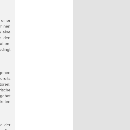
einer
chinen
n eine
te den
tten.
dingt
genen
ereits
toren:
rische
ngebot
treten
ie der