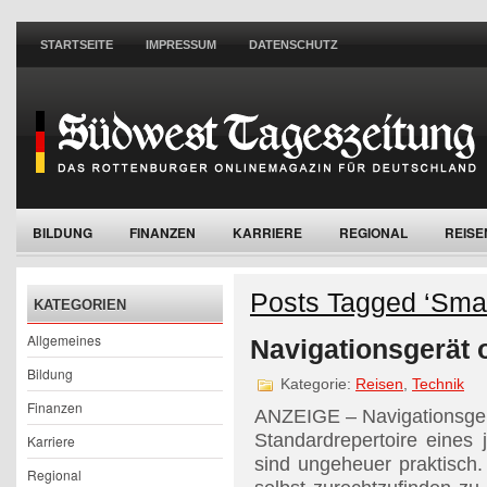
STARTSEITE
IMPRESSUM
DATENSCHUTZ
BILDUNG
FINANZEN
KARRIERE
REGIONAL
REISE
WOHNEN
Posts Tagged ‘Sma
KATEGORIEN
Allgemeines
Navigationsgerät
Bildung
Kategorie:
Reisen
,
Technik
Finanzen
ANZEIGE – Navigationsge
Standardrepertoire eines
Karriere
sind ungeheuer praktisch. 
Regional