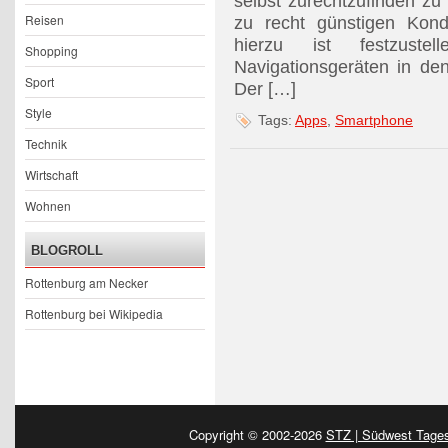
selbst zurechtzufinden zu
Reisen
zu recht günstigen Kond
hierzu ist festzust
Shopping
Navigationsgeräten in den
Sport
Der […]
Style
Tags:
Apps
,
Smartphone
Technik
Wirtschaft
Wohnen
BLOGROLL
Rottenburg am Necker
Rottenburg bei Wikipedia
Copyright © 2002-2026
STZ | Südwest Tages