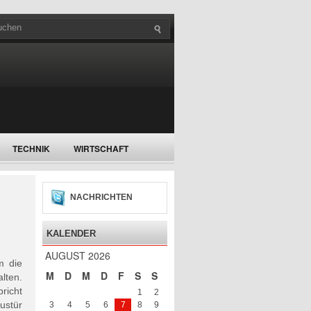
TECHNIK
WIRTSCHAFT
NACHRICHTEN
KALENDER
AUGUST 2026
m die
M
D
M
D
F
S
S
lten.
richt
1
2
ustür
3
4
5
6
7
8
9