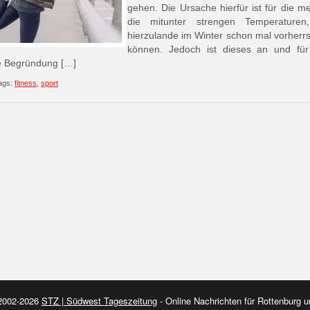
gehen. Die Ursache hierfür ist für die me
die mitunter strengen Temperaturen
hierzulande im Winter schon mal vorherr
können. Jedoch ist dieses an und für
e Begründung […]
ags:
fitness
,
sport
 2002-2026
STZ | Südwest Tageszeitung
- Online Nachrichten für Rottenburg