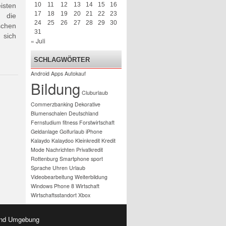
10
11
12
13
14
15
16
isten
17
18
19
20
21
22
23
, die
24
25
26
27
28
29
30
schen
31
 sich
« Juli
SCHLAGWÖRTER
Android
Apps
Autokauf
Bildung
Cluburlaub
Commerzbanking
Dekorative
Blumenschalen
Deutschland
Fernstudium
fitness
Forstwirtschaft
Geldanlage
Golfurlaub
iPhone
Kalaydo
Kalaydoo
Kleinkredit
Kredit
Mode
Nachrichten
Privatkredit
Rottenburg
Smartphone
sport
Sprache
Uhren
Urlaub
Videobearbeitung
Weiterbildung
Windows Phone 8
Wirtschaft
Wirtschaftsstandort
Xbox
 und Umgebung