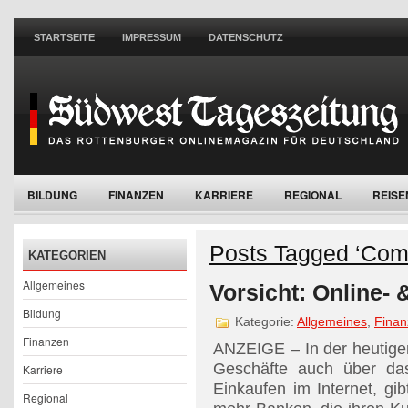
STARTSEITE
IMPRESSUM
DATENSCHUTZ
BILDUNG
FINANZEN
KARRIERE
REGIONAL
REISE
WOHNEN
Posts Tagged ‘Com
KATEGORIEN
Allgemeines
Vorsicht: Online- 
Bildung
Kategorie:
Allgemeines
,
Finan
Finanzen
ANZEIGE – In der heutig
Geschäfte auch über da
Karriere
Einkaufen im Internet, gi
Regional