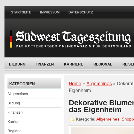
STARTSEITE
IMPRESSUM
DATENSCHUTZ
BILDUNG
FINANZEN
KARRIERE
REGIONAL
REISE
WOHNEN
Home
»
Allgemeines
»
Dekorat
KATEGORIEN
Eigenheim
Allgemeines
Dekorative Blumen
Bildung
das Eigenheim
Finanzen
Kategorie:
Allgemeines
,
Shopp
Karriere
Regional